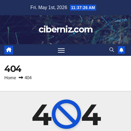
Skip
Fri. May 1st, 2026
11:37:26 AM
to
content
ciberniz.com
404
Home
404
4
4