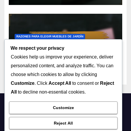
RAZONES PARA ELEGIR MUEBLES DE JARDÍN
Taburetes De Jardín
We respect your privacy
Apilables: Ahorro de espacio,
Cookies help us improve your experience, deliver
Versatilidad, Diseño ligero
08/12/2025
MATEO JIMÉNEZ
personalized content, and analyze traffic. You can
choose which cookies to allow by clicking
Customize
. Click
Accept All
to consent or
Reject
All
to decline non-essential cookies.
ciberniz.com
Customize
Reject All