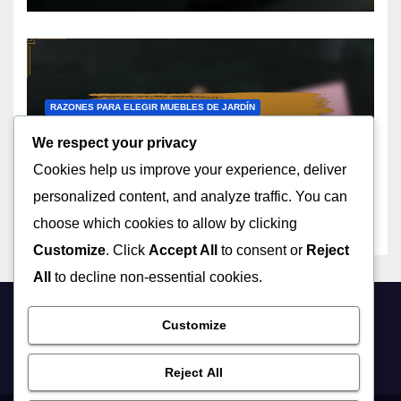
RAZONES PARA ELEGIR MUEBLES DE JARDÍN
Taburetes De Jardín
We respect your privacy
Apilables: Ahorro de espacio,
Cookies help us improve your experience, deliver
Versatilidad, Diseño ligero
08/12/2025
MATEO JIMÉNEZ
personalized content, and analyze traffic. You can
choose which cookies to allow by clicking
Customize
. Click
Accept All
to consent or
Reject
All
to decline non-essential cookies.
Customize
ciberniz.com
Reject All