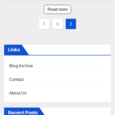
Read more
Posts
1
2
pagination
Links
Blog Archive
Contact
About Us
Recent Posts