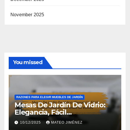
November 2025
You missed
RAZONES PARA ELEGIR MUEBLES DE JARDÍN
Mesas De Jardín De Vidrio:
Elegancia, Fácil
mantenimiento, Variedad de
10/12/2025
MATEO JIMÉNEZ
estilos