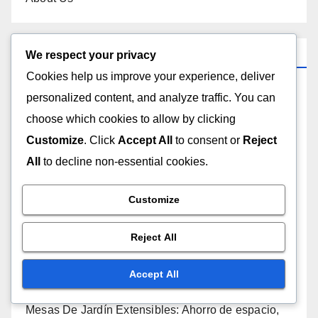
Recent Posts
We respect your privacy
Cookies help us improve your experience, deliver
Mesas De Jardín De Vidrio: Elegancia, Fácil
personalized content, and analyze traffic. You can
mantenimiento, Variedad de estilos
choose which cookies to allow by clicking
Customize
. Click
Accept All
to consent or
Reject
Bancos De Jardín Metálicos: Robustez, Bajo
All
to decline non-essential cookies.
mantenimiento, Diseño industrial
Customize
Bancos De Jardín De Plástico: Económicos,
Ligeros, Fácil transporte
Reject All
Taburetes De Jardín Apilables: Ahorro de espacio,
Versatilidad, Diseño ligero
Accept All
Mesas De Jardín Extensibles: Ahorro de espacio,