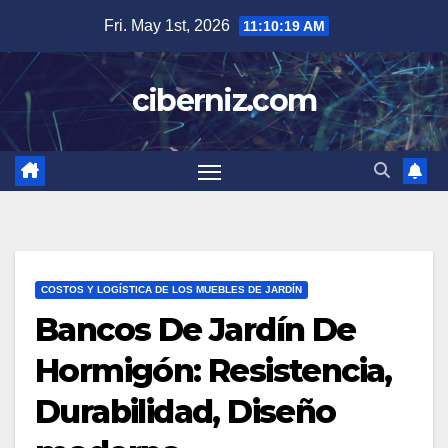
Skip
Fri. May 1st, 2026
11:10:20 AM
to
content
ciberniz.com
COSTOS Y LOGÍSTICA DE LOS MUEBLES DE JARDÍN
Bancos De Jardín De
Hormigón: Resistencia,
Durabilidad, Diseño