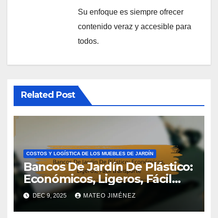
Su enfoque es siempre ofrecer
contenido veraz y accesible para
todos.
Related Post
COSTOS Y LOGÍSTICA DE LOS MUEBLES DE JARDÍN
Bancos De Jardín De Plástico:
Económicos, Ligeros, Fácil
transporte
DEC 9, 2025
MATEO JIMÉNEZ