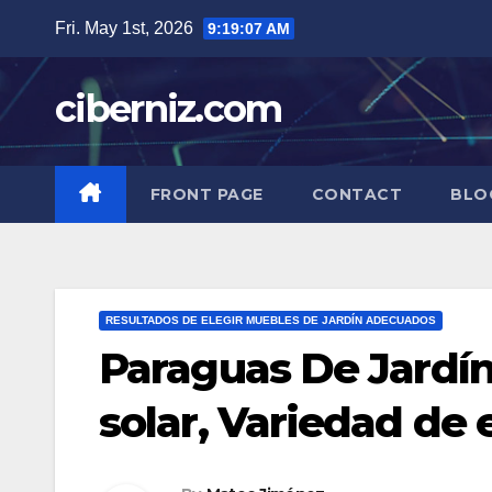
Skip
Fri. May 1st, 2026
9:19:08 AM
to
content
ciberniz.com
FRONT PAGE
CONTACT
BLO
RESULTADOS DE ELEGIR MUEBLES DE JARDÍN ADECUADOS
Paraguas De Jardín
solar, Variedad de 