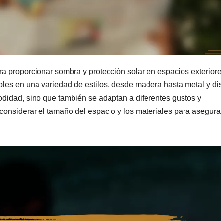
a proporcionar sombra y protección solar en espacios exteriore
les en una variedad de estilos, desde madera hasta metal y d
didad, sino que también se adaptan a diferentes gustos y
 considerar el tamaño del espacio y los materiales para asegura