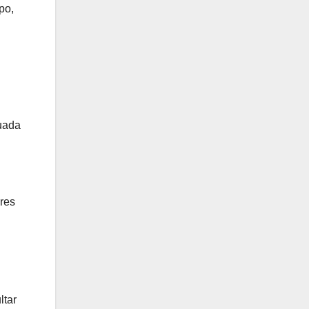
po,
cuada
ares
ltar