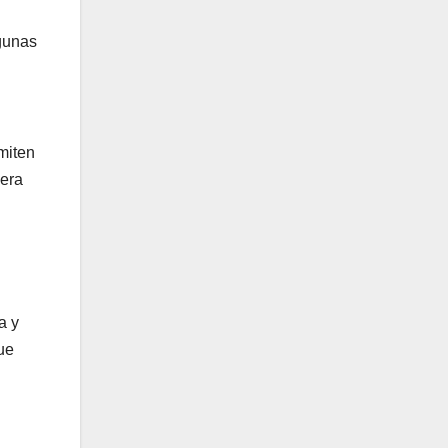
lgunas
miten
iera
a y
ue