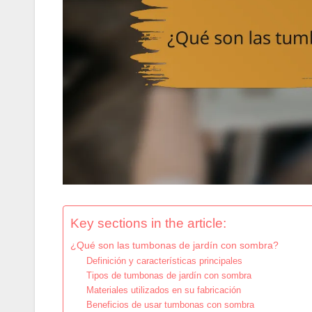
Key sections in the article:
¿Qué son las tumbonas de jardín con sombra?
Definición y características principales
Tipos de tumbonas de jardín con sombra
Materiales utilizados en su fabricación
Beneficios de usar tumbonas con sombra